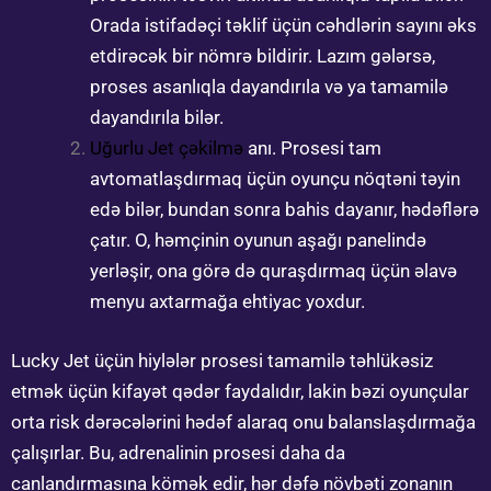
Orada istifadəçi təklif üçün cəhdlərin sayını əks
etdirəcək bir nömrə bildirir. Lazım gələrsə,
proses asanlıqla dayandırıla və ya tamamilə
dayandırıla bilər.
Uğurlu Jet çəkilmə
anı. Prosesi tam
avtomatlaşdırmaq üçün oyunçu nöqtəni təyin
edə bilər, bundan sonra bahis dayanır, hədəflərə
çatır. O, həmçinin oyunun aşağı panelində
yerləşir, ona görə də quraşdırmaq üçün əlavə
menyu axtarmağa ehtiyac yoxdur.
Lucky Jet üçün hiylələr prosesi tamamilə təhlükəsiz
etmək üçün kifayət qədər faydalıdır, lakin bəzi oyunçular
orta risk dərəcələrini hədəf alaraq onu balanslaşdırmağa
çalışırlar. Bu, adrenalinin prosesi daha da
canlandırmasına kömək edir, hər dəfə növbəti zonanın