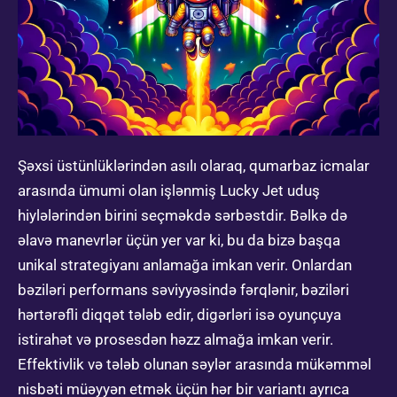
Şəxsi üstünlüklərindən asılı olaraq, qumarbaz icmalar
arasında ümumi olan işlənmiş Lucky Jet uduş
hiylələrindən birini seçməkdə sərbəstdir. Bəlkə də
əlavə manevrlər üçün yer var ki, bu da bizə başqa
unikal strategiyanı anlamağa imkan verir. Onlardan
bəziləri performans səviyyəsində fərqlənir, bəziləri
hərtərəfli diqqət tələb edir, digərləri isə oyunçuya
istirahət və prosesdən həzz almağa imkan verir.
Effektivlik və tələb olunan səylər arasında mükəmməl
nisbəti müəyyən etmək üçün hər bir variantı ayrıca