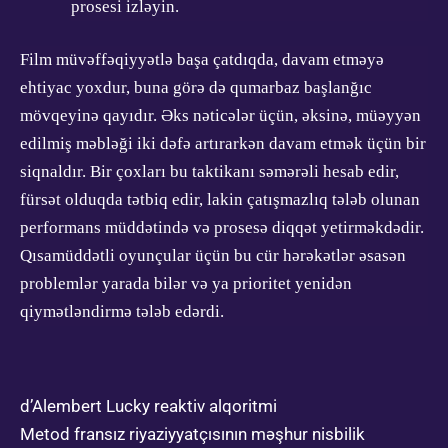
prosesi izləyin.
Film müvəffəqiyyətlə başa çatdıqda, davam etməyə
ehtiyac yoxdur, buna görə də qumarbaz başlanğıc
mövqeyinə qayıdır. Əks nəticələr üçün, əksinə, müəyyən
edilmiş məbləği iki dəfə artırarkən davam etmək üçün bir
siqnaldır. Bir çoxları bu taktikanı səmərəli hesab edir,
fürsət olduqda tətbiq edir, lakin çatışmazlıq tələb olunan
performans müddətində və prosesə diqqət yetirməkdədir.
Qısamüddətli oyunçular üçün bu cür hərəkətlər əsasən
problemlər yarada bilər və ya prioritet yenidən
qiymətləndirmə tələb edərdi.
d’Alembert Lucky reaktiv alqoritmi
Metod fransız riyaziyyatçısının məşhur nisbilik