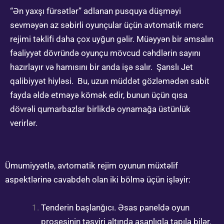
“Ən yaxşı fürsətlər” adlanan pusquya düşməyi
sevməyən az səbirli oyunçular üçün avtomatik mərc
rejimi təklifi daha çox uyğun gəlir. Müəyyən bir əmsalın
fəaliyyət dövründə oyunçu mövcud cəhdlərin sayını
hazırlayır və hamısını bir anda işə salır.
Şanslı Jet
qalibiyyət hiyləsi. Bu, uzun müddət gözləmədən sabit
fayda əldə etməyə kömək edir, bunun üçün qısa
dövrəli qumarbazlar birlikdə oynamağa üstünlük
verirlər.
Ümumiyyətlə, avtomatik rejim oyunun müxtəlif
aspektlərinə cavabdeh olan iki bölmə üçün işləyir:
Tenderin başlanğıcı. Əsas paneldə oyun
prosesinin təsviri altında asanlıqla tapıla bilər.